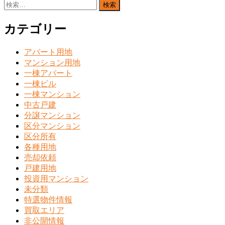
検
索:
カテゴリー
アパート用地
マンション用地
一棟アパート
一棟ビル
一棟マンション
中古戸建
分譲マンション
区分マンション
区分所有
各種用地
売却依頼
戸建用地
投資用マンション
未分類
特選物件情報
買取エリア
非公開情報