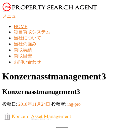
コ
ン
メニュー
テ
ン
HOME
ツ
独自買取システム
へ
当社について
ス
当社の強み
キ
買取実績
ッ
買取目安
プ
お問い合わせ
Konzernasstmanagement3
Konzernasstmanagement3
投稿日:
2018年11月24日
投稿者:
ing-pro