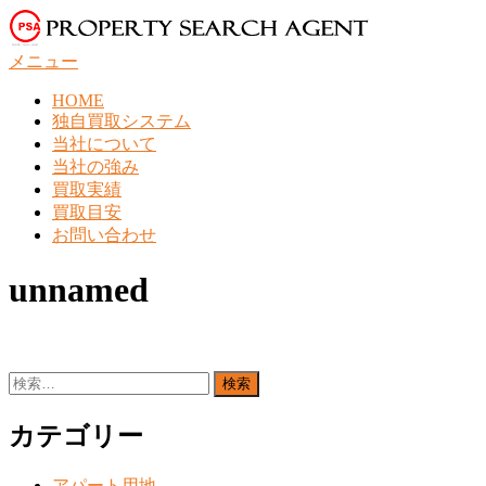
コ
ン
メニュー
テ
ン
HOME
ツ
独自買取システム
へ
当社について
ス
当社の強み
キ
買取実績
ッ
買取目安
プ
お問い合わせ
unnamed
検
索:
カテゴリー
アパート用地