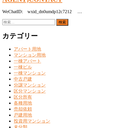
WeChatID: wxid_dn0umdp12c7212 …
検
索:
カテゴリー
アパート用地
マンション用地
一棟アパート
一棟ビル
一棟マンション
中古戸建
分譲マンション
区分マンション
区分所有
各種用地
売却依頼
戸建用地
投資用マンション
未分類