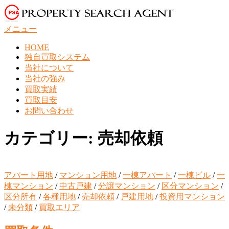
コ
ン
メニュー
テ
ン
HOME
ツ
独自買取システム
へ
当社について
ス
当社の強み
キ
買取実績
ッ
買取目安
プ
お問い合わせ
カテゴリー:
売却依頼
アパート用地
/
マンション用地
/
一棟アパート
/
一棟ビル
/
一
棟マンション
/
中古戸建
/
分譲マンション
/
区分マンション
/
区分所有
/
各種用地
/
売却依頼
/
戸建用地
/
投資用マンション
/
未分類
/
買取エリア