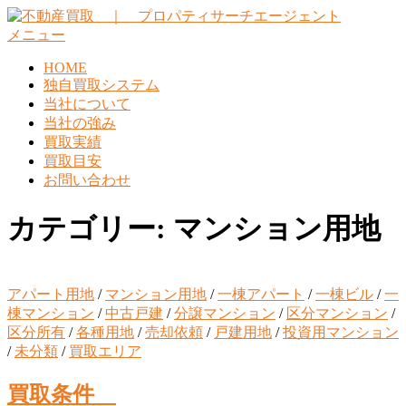
コ
ン
メニュー
テ
HOME
ン
独自買取システム
ツ
当社について
へ
当社の強み
ス
買取実績
キ
買取目安
ッ
お問い合わせ
プ
カテゴリー:
マンション用地
アパート用地
/
マンション用地
/
一棟アパート
/
一棟ビル
/
一
棟マンション
/
中古戸建
/
分譲マンション
/
区分マンション
/
区分所有
/
各種用地
/
売却依頼
/
戸建用地
/
投資用マンション
/
未分類
/
買取エリア
買取条件