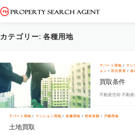
コ
ン
テ
ン
ツ
カテゴリー:
各種用地
へ
ス
キ
ッ
プ
アパート用地
/
マン
ョン
/
区分所有
/
各
買取条件
不動産売却 不動
アパート用地
/
マンション用地
/
各種用地
/
売却依頼
/
戸建用地
土地買取