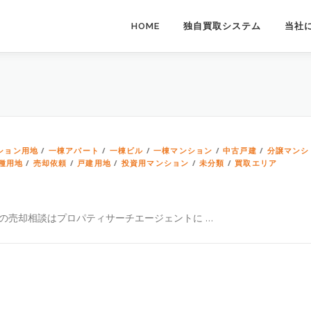
HOME
独自買取システム
当社
ション用地
/
一棟アパート
/
一棟ビル
/
一棟マンション
/
中古戸建
/
分譲マンシ
種用地
/
売却依頼
/
戸建用地
/
投資用マンション
/
未分類
/
買取エリア
産の売却相談はプロパティサーチエージェントに …